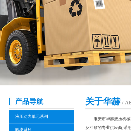
关于华赫
产品导航
/ A
液压动力单元系列
淮安市华赫液压机械有
及油缸的专业供应商,采
阀块系列