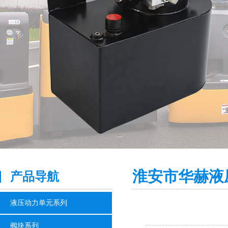
淮安市华赫液
产品导航
液压动力单元系列
阀块系列