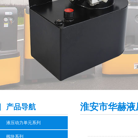
淮安市华赫液
产品导航
液压动力单元系列
阀块系列