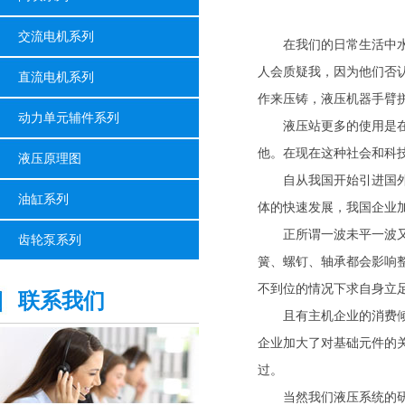
交流电机系列
在我们的日常生活中水、
人会质疑我，因为他们否
直流电机系列
作来压铸，液压机器手臂
动力单元辅件系列
液压站更多的使用是在生
他。在现在这种社会和科
液压原理图
自从我国开始引进国外设
油缸系列
体的快速发展，我国企业
正所谓一波未平一波又起
齿轮泵系列
簧、螺钉、轴承都会影响
不到位的情况下求自身立
联系我们
且有主机企业的消费倾向
企业加大了对基础元件的
过。
当然我们液压系统的研发