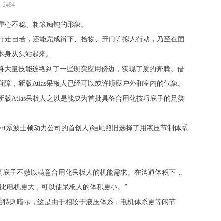
2484
重心不稳、粗笨痴钝的形象。
上行走自若，还能完成蹲下、拾物、开门等拟人行动，乃至在面
本身从头站起来。
大量技能连络到了一些现实应用傍边，实现了质的奔腾。借
，新版Atlas呆板人已经可以或许顺应户外和室内的气象。
Atlas呆板人之以是能成为首批具备合用化技巧底子的足类
bert系波士顿动力公司的首创人)结尾照旧选择了用液压节制体系
。
度底子不敷以满意合用化呆板人的机能需求。在沟通体积下，
度比电机更大，可以使呆板人的体积更小。”
伯特则暗示，这是由于相较于液压体系，电机体系更等闲节