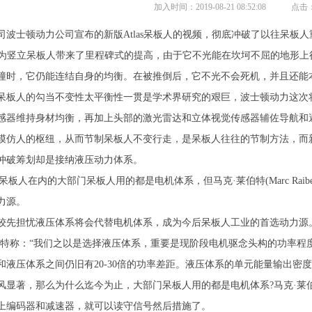
加入时间：2019-08-21 08:52:08 点击：
士顿动力公司宣布的新版Atlas呆板人的视频，彻底冲破了以往呆板人
生为竖立呆板人带来了里程碑式的提高，由于它不光能在坎坷不屈的地形
撞时，它仍能连结自身的均衡。在被推倒后，它不光不会死机，并且还能
人的勾当不变性太平衡性一贯是学术界研究的艰巨，波士顿动力这次将
感器维持身材均衡，再加上头部的激光雷达和立体视觉传感器辅佐导航和避障
人的枢纽，从而节制呆板人不变行走，是呆板人往往的节制方法，而新版
冲破筹划却是接纳液压动力体系。
板人在内的大部门呆板人用的都是电机体系，但马克·莱伯特(Marc Rai
力源。
先担忧液压体系将会代替电机体系，成为今后呆板人工业的首选动力源
称：“我们之以是选择液压体系，重要是现阶段电机驱念头构的功率程
和液压体系之间仍旧有20-30倍的功率差距。液压体系的单元能量输出密
著，那么为什么迄今为止，大部门呆板人用的都是电机体系?马克·莱
上编码器和减速器，就可以读守信号然后措施了。