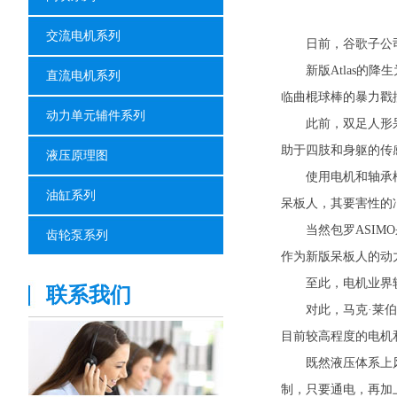
交流电机系列
日前，谷歌子公司波
新版Atlas的降
直流电机系列
临曲棍球棒的暴力戳
动力单元辅件系列
此前，双足人形呆板
助于四肢和身躯的传
液压原理图
使用电机和轴承模仿
油缸系列
呆板人，其要害性的
当然包罗ASIMO呆
齿轮泵系列
作为新版呆板人的动
至此，电机业界较
联系我们
对此，马克·莱伯特
目前较高程度的电机
既然液压体系上风显
制，只要通电，再加