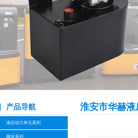
淮安市华赫液
产品导航
液压动力单元系列
阀块系列